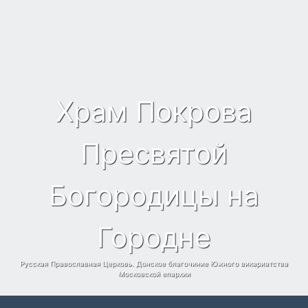
Храм Покрова
Пресвятой
Богородицы на
Городне
Русская Православная Церковь. Донское благочиние Южного викариатства
Московской епархии