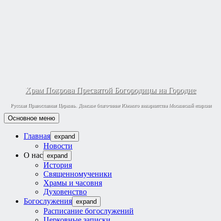
Храм Покрова Пресвятой Богородицы на Городне
Русская Православная Церковь. Донское благочиние Южного викариатства Московской епархии
Основное меню
Главная
expand
Новости
О нас
expand
История
Священномученики
Храмы и часовня
Духовенство
Богослужения
expand
Расписание богослужений
Церковные записки