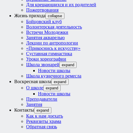
Для крещающихся и их родителей
Пожертвования
Жизнь прихода
collapse
Бойцовский клуб
Волонтерская деятельность
Встречи Молодежки
Занятия акварелью
Лекции по антропологии
«Прикоснись к искусству»
Суставная гимнастика
Уроки хореографии
Школа звонарей
expand
Новости школы
Школа кузнечного ремесла
Воскресная школа
expand
О школе
expand
Новости школы
Преподаватели
Занятия
Контакты
expand
Как к нам доехать
Реквизиты храма
Обратная связь