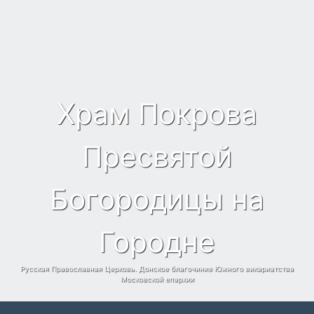
Храм Покрова
Пресвятой
Богородицы на
Городне
Русская Православная Церковь. Донское благочиние Южного викариатства
Московской епархии