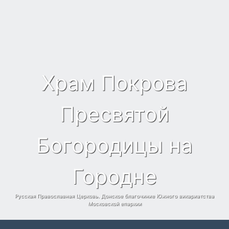
Храм Покрова
Пресвятой
Богородицы на
Городне
Русская Православная Церковь. Донское благочиние Южного викариатства
Московской епархии