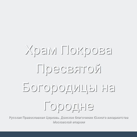
Храм Покрова
Пресвятой
Богородицы на
Городне
Русская Православная Церковь. Донское благочиние Южного викариатства
Московской епархии