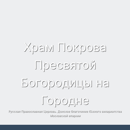
Храм Покрова
Пресвятой
Богородицы на
Городне
Русская Православная Церковь. Донское благочиние Южного викариатства
Московской епархии