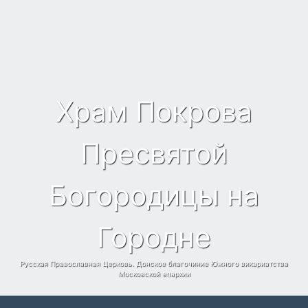
Храм Покрова
Пресвятой
Богородицы на
Городне
Русская Православная Церковь. Донское благочиние Южного викариатства
Московской епархии