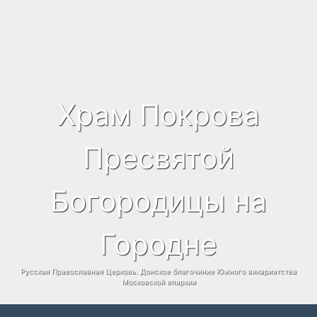
Храм Покрова
Пресвятой
Богородицы на
Городне
Русская Православная Церковь. Донское благочиние Южного викариатства
Московской епархии