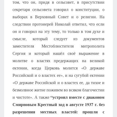
том, что он, придя в сельсовет, в присутствии
секретаря сельсовета говорил о конституции, о
выборах в Верховный Совет и о религии. На
следствии протоиерей Николай ответил, что если
он и говорил на эту тему, то только в том духе и
смысле, который следует из документов
заместителя Местоблюстителя митрополита
Сергия и который нашёл своё выражение в
молитве о властях предержащих на великой
ектении, когда Церковь молится «О державе
Российской и о властех ее», и на сугубой ектении
«О державе Российской и о властех ее, да тихое и
безмолвное житие поживем во всяком благочестии
“устроил вместе с диаконом
и чистоте». А также
Смирновым Крестный ход в августе 1937 г. без
разрешения местных властей: прошли с