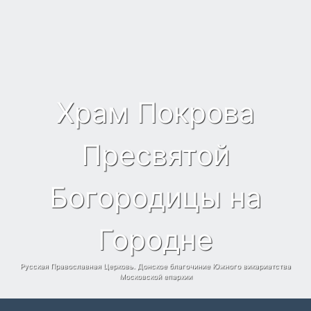
Храм Покрова
Пресвятой
Богородицы на
Городне
Русская Православная Церковь. Донское благочиние Южного викариатства
Московской епархии